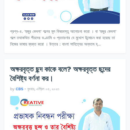
প্রশ্ন-৪. 'হুজুর কেবলা' গল্পের মূল বিষয়বস্তু আলোচনা করো । বা 'হুজুর কেবলা'
গল্পে তথাকথিত পীরদের ভণ্ডামি ও প্রতারণার যে মুখোশ উন্মোচন করা হয়েছে তা
নিজের ভাষায় ব্যক্ত করো । উত্তর : বাংলা সাহিত্যের অন্যতম ব্…
অক্ষরবৃত্ত ছন্দ কাকে বলে? অক্ষরবৃত্ত ছন্দের
বৈশিষ্ট্য বর্ণনা কর।
by
CBS
•
বুধবার, এপ্রিল ০৫, ২০২৩