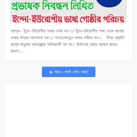
প্রশ্নঃ- ইন্দো-ইউরোপীয় শাখার বর্ণনা দাও।/ ইন্দো-ইউরোপীয় শাখা থেকে বাংলার
ভাষার উদ্ভব আলোচনা কর।/ শতম/কেন্তুম শাখার পরিচয় দাও। বিশ্ব প্রকৃতি
রাজ্যে মানুষের স্বাতন্ত্র্যের অভিজ্ঞানটি হল মন। বির্বতনের ধারায় প্রথমে জড়ের
বিকাশ…
আরও পোস্ট লোড করুন