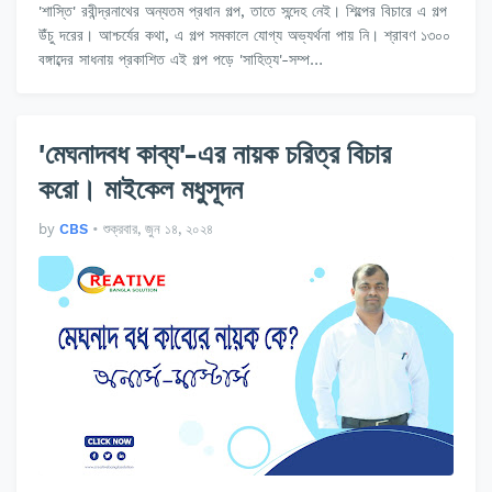
'শাস্তি' রবীন্দ্রনাথের অন্যতম প্রধান গল্প, তাতে সন্দেহ নেই। শিল্পের বিচারে এ গল্প
উঁচু দরের। আশ্চর্যের কথা, এ গল্প সমকালে যোগ্য অভ্যর্থনা পায় নি। শ্রাবণ ১৩০০
বঙ্গাব্দের সাধনায় প্রকাশিত এই গল্প পড়ে 'সাহিত্য'-সম্প…
'মেঘনাদবধ কাব্য'-এর নায়ক চরিত্র বিচার
করো। মাইকেল মধুসূদন
by
CBS
•
শুক্রবার, জুন ১৪, ২০২৪