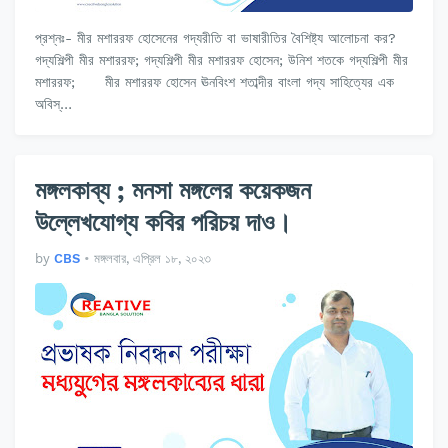
প্রশ্নঃ- মীর মশাররফ হোসেনের গদ্যরীতি বা ভাষারীতির বৈশিষ্ট্য আলোচনা কর?
গদ্যশিল্পী মীর মশাররফ; গদ্যশিল্পী মীর মশাররফ হোসেন; উনিশ শতকে গদ্যশিল্পী মীর
মশাররফ; মীর মশাররফ হোসেন ঊনবিংশ শতাব্দীর বাংলা গদ্য সাহিত্যের এক
অবিস্…
মঙ্গলকাব্য ; মনসা মঙ্গলের কয়েকজন
উল্লেখযোগ্য কবির পরিচয় দাও।
by
CBS
•
মঙ্গলবার, এপ্রিল ১৮, ২০২৩