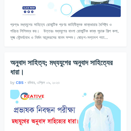
প্রশ্নঃ মধ্যযুগের সাহিত্যে রোমান্টিক প্রণয় কাহিনীমূলক কাব্যধারার বৈশিষ্ট্য ও
পরিচয় লিপিবদ্ধ কর। উত্তরঃ মধ্যযুগের বাংলা রোমান্টিক কাব্য সুচারু শিল্প কলা,
সূক্ষ্ম সৌন্দর্যবোধ ও নির্মল আনন্দরসের মানস সম্পদ। ষোড়শ-সপ্তদশ শতা…
অনুবাদ সাহিত্য; মধ্যযুগের অনুবাদ সাহিত্যের
ধারা।
by
CBS
•
রবিবার, এপ্রিল ০৯, ২০২৩