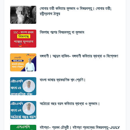
সোনার তরী কবিতার মূলভাব ও বিষয়বস্তু। সোনার তরী;
রবীন্দ্রনাথ ঠাকুর
নিমগাছ গল্পের বিষয়বস্তু বা মূলভাব
বঙ্গবাণী। আব্দুল হাকিম- বঙ্গবাণী কবিতার ব্যাখ্যা ও বিশ্লেষণ
বাংলা ভাষার ব্যাকরণিক শব্দ শ্রেণি।
আঠারো বছর বয়স কবিতার ব্যাখ্যা ও মূলভাব।
বইপড়া- প্রমথ চৌধুরী। বইপড়া প্রবন্ধের বিষয়বস্তু-JULY