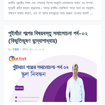
গল্পটির কেন্দ্রীয় লক্ষ্য এবং লেখকের বিশেষ প্রকৃতি-মনস্কতার সঙ্গেও এর সম্পর্ক-
সূত্রটি কঠিন বন্ধনে ব্যঞ্জনাময়। সমগ্র গল্পটির প্রেক্ষিতে শান্ত সরল ঘন প্রকৃতি-
পরিবেশ থাকার কারণে, এবং তা গল্পের রসকেন্দ্রে অন্য ব্যঞ্জনা দেওয়ার জন্যই …
পুইমাঁচা গল্পের বিষয়বস্তু সমালোচনা পর্ব-০২
(বিভূতিভূষণ বন্দ্যোপাধ্যায়)
by
CBS
•
রবিবার, জুন ০৯, ২০২৪