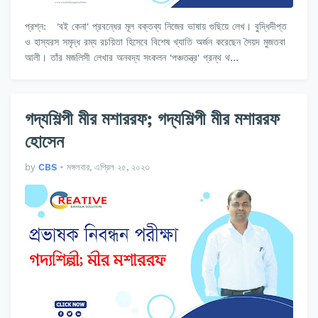
প্রশ্ন: 'বই কেনা' প্রবন্ধের মূল বক্তব্য নিজের ভাষায় গুছিয়ে লেখ। বুদ্ধিদীপ্ত
ও হাস্যরস সমৃদ্ধ রম্য রচয়িতা হিসেবে বিশেষ খ্যাতি অর্জন করেছেন সৈয়দ মুজতবা
আলী। তাঁর মজলিসী লেখার অনবদ্য সংকলন 'পঞ্চতন্ত্র' গ্রন্থ থ…
গদ্যশিল্পী মীর মশাররফ; গদ্যশিল্পী মীর মশাররফ
হোসেন
by
CBS
•
মঙ্গলবার, এপ্রিল ২৫, ২০২৩