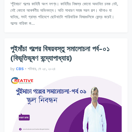
'পুঁইমাচা' গল্পের কাহিনী অংশ নগণ্য। কাহিনীর নিজস্ব কোনো অভাবিত চমক নেই,
নেই কোনো আকর্ষণীয় অভিনবত্ব। অতি সাধারণ সহজ সরল গল্প। ঘটনাও যা
ঘটেছে, সবই গ্রাম্য পরিবেশে ছোটখাটো পারিবারিক বিষয়গুলিকে কেন্দ্র করেই।
গল্পের নায়িকা ক…
পুইমাঁচা গল্পের বিষয়বস্তু সমালোচনা পর্ব-০১
(বিভূতিভূষণ বন্দ্যোপাধ্যায়)
by
CBS
•
শনিবার, মে ২৫, ২০২৪