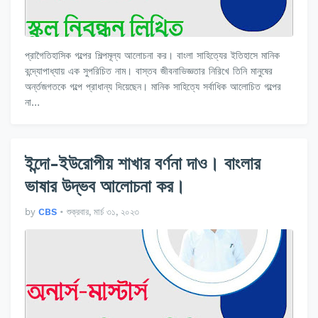
প্রাগৈতিহাসিক গল্পের শিল্পমূল্য আলোচনা কর। বাংলা সাহিত্যের ইতিহাসে মানিক
বন্দ্যোপাধ্যায় এক সুপরিচিত নাম। বাস্তব জীবনাভিজ্ঞতার নিরিখে তিনি মানুষের
অর্ন্তজগতকে গল্পে প্রাধান্য দিয়েছেন। মানিক সাহিত্যে সর্বাধিক আলোচিত গল্পের
না…
ইন্দো-ইউরোপীয় শাখার বর্ণনা দাও। বাংলার
ভাষার উদ্ভব আলোচনা কর।
by
CBS
•
শুক্রবার, মার্চ ৩১, ২০২৩