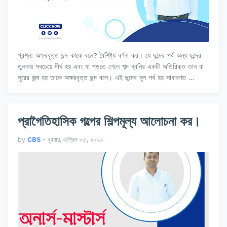
প্রশ্ন: অক্ষরবৃত্ত ছন্দ কাকে বলে? বৈশিষ্ট্য বর্ণনা কর। যে ছন্দের পর্ব অন্য ছন্দের
তুলনায় সবচেয়ে দীর্ঘ হয় এবং যা পড়তে গেলে শব্দ ধ্বনির একটি অতিরিক্ত তান বা
সুরের জন্ম হয় তাকে অক্ষরবৃত্ত ছন্দ বলে। এই ছন্দের মূল পর্ব হয় সাধারণত …
প্রাগৈতিহাসিক গল্পের শিল্পমূল্য আলোচনা কর।
by
CBS
•
বুধবার, এপ্রিল ০৫, ২০২৩