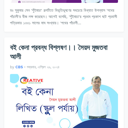
ডঃ সুকুমার সেন 'পুঁইমাচা' গল্পটিতে বিভূতিভূষণের সবচেয়ে বিখ্যাত উপন্যাস 'পথের
পাঁচালী'র বীজ লক্ষ করেছেন। আগেই বলেছি, 'পুঁইমাচা'র প্রথম প্রকাশ ঘটে প্রবাসী
পত্রিকার ১৩৩১ সালের মাঘ সংখ্যায়। 'পথের পাঁচালী…
বই কেনা প্রবন্ধ বিশ্লষণ।। সৈয়দ মুজতবা
আলী
by
CBS
•
শুক্রবার, এপ্রিল ২৬, ২০২৪