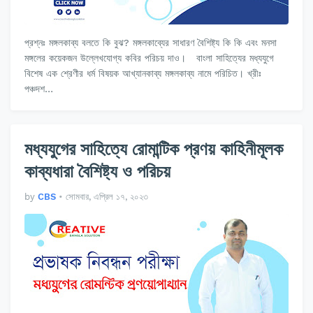
প্রশ্নঃ মঙ্গলকাব্য বলতে কি বুঝ? মঙ্গলকাব্যের সাধারণ বৈশিষ্ট্য কি কি এবং মনসা
মঙ্গলের কয়েকজন উল্লেখযোগ্য কবির পরিচয় দাও। বাংলা সাহিত্যের মধ্যযুগে
বিশেষ এক শ্রেণীর ধর্ম বিষয়ক আখ্যানকাব্য মঙ্গলকাব্য নামে পরিচিত। খ্রীঃ
পঞ্চদশ…
মধ্যযুগের সাহিত্যে রোমান্টিক প্রণয় কাহিনীমূলক
কাব্যধারা বৈশিষ্ট্য ও পরিচয়
by
CBS
•
সোমবার, এপ্রিল ১৭, ২০২৩