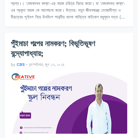
প্রশ্ন।। 'মেঘনাদবধ কাব্য'-এর নায়ক চরিত্র বিচার করো। বা 'মেঘনাদবধ কাব্য'-
এর প্রকৃত নায়ক কে আলোচনা করো। উত্তর: নতুন জীবনমন্ত্রে তেজোদীপ্ত ও
বীরত্বের পূর্ণবেগ নিয়ে উনবিংশ শতাব্দীর বাংলা সাহিত্যে মাইকেল মধুসূদন দত্ত (…
পুঁইমাচা গল্পের নামকরণ; বিভূতিভূষণ
বন্দ্যোপাধ্যায়;
by
CBS
•
বৃহস্পতিবার, জুন ১৩, ২০২৪