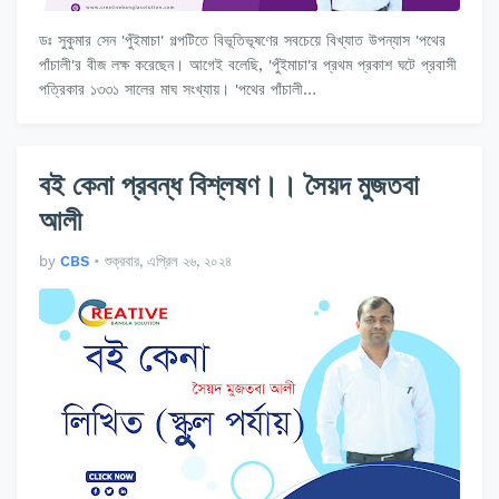
ডঃ সুকুমার সেন 'পুঁইমাচা' গল্পটিতে বিভূতিভূষণের সবচেয়ে বিখ্যাত উপন্যাস 'পথের
পাঁচালী'র বীজ লক্ষ করেছেন। আগেই বলেছি, 'পুঁইমাচা'র প্রথম প্রকাশ ঘটে প্রবাসী
পত্রিকার ১৩৩১ সালের মাঘ সংখ্যায়। 'পথের পাঁচালী…
বই কেনা প্রবন্ধ বিশ্লষণ।। সৈয়দ মুজতবা
আলী
by
CBS
•
শুক্রবার, এপ্রিল ২৬, ২০২৪