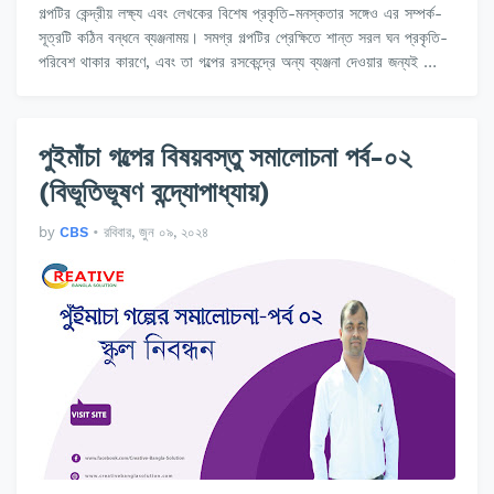
গল্পটির কেন্দ্রীয় লক্ষ্য এবং লেখকের বিশেষ প্রকৃতি-মনস্কতার সঙ্গেও এর সম্পর্ক-
সূত্রটি কঠিন বন্ধনে ব্যঞ্জনাময়। সমগ্র গল্পটির প্রেক্ষিতে শান্ত সরল ঘন প্রকৃতি-
পরিবেশ থাকার কারণে, এবং তা গল্পের রসকেন্দ্রে অন্য ব্যঞ্জনা দেওয়ার জন্যই …
পুইমাঁচা গল্পের বিষয়বস্তু সমালোচনা পর্ব-০২
(বিভূতিভূষণ বন্দ্যোপাধ্যায়)
by
CBS
•
রবিবার, জুন ০৯, ২০২৪