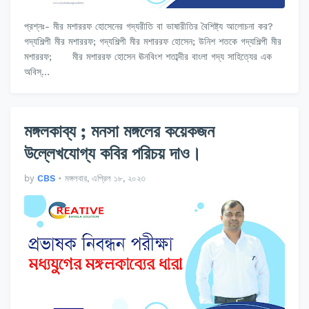
প্রশ্নঃ- মীর মশাররফ হোসেনের গদ্যরীতি বা ভাষারীতির বৈশিষ্ট্য আলোচনা কর?
গদ্যশিল্পী মীর মশাররফ; গদ্যশিল্পী মীর মশাররফ হোসেন; উনিশ শতকে গদ্যশিল্পী মীর
মশাররফ; মীর মশাররফ হোসেন ঊনবিংশ শতাব্দীর বাংলা গদ্য সাহিত্যের এক
অবিস্…
মঙ্গলকাব্য ; মনসা মঙ্গলের কয়েকজন
উল্লেখযোগ্য কবির পরিচয় দাও।
by
CBS
•
মঙ্গলবার, এপ্রিল ১৮, ২০২৩