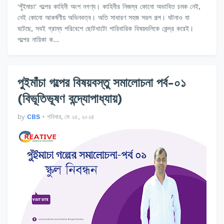
'পুঁইমাচা' গল্পের কাহিনী অংশ নগণ্য। কাহিনীর নিজস্ব কোনো অভাবিত চমক নেই,
নেই কোনো আকর্ষণীয় অভিনবত্ব। অতি সাধারণ সহজ সরল গল্প। ঘটনাও যা
ঘটেছে, সবই গ্রাম্য পরিবেশে ছোটখাটো পারিবারিক বিষয়গুলিকে কেন্দ্র করেই।
গল্পের নায়িকা ক…
পুইমাঁচা গল্পের বিষয়বস্তু সমালোচনা পর্ব-০১
(বিভূতিভূষণ বন্দ্যোপাধ্যায়)
by
CBS
•
শনিবার, মে ২৫, ২০২৪