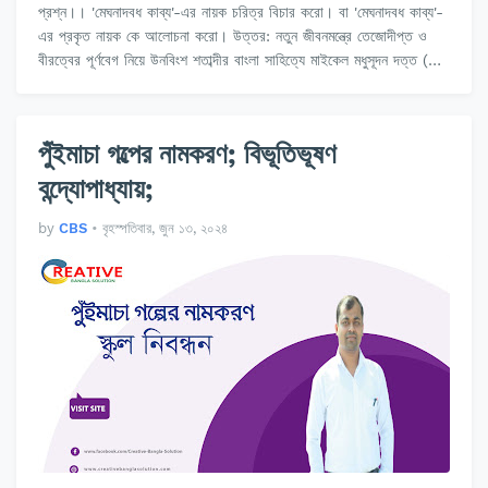
প্রশ্ন।। 'মেঘনাদবধ কাব্য'-এর নায়ক চরিত্র বিচার করো। বা 'মেঘনাদবধ কাব্য'-
এর প্রকৃত নায়ক কে আলোচনা করো। উত্তর: নতুন জীবনমন্ত্রে তেজোদীপ্ত ও
বীরত্বের পূর্ণবেগ নিয়ে উনবিংশ শতাব্দীর বাংলা সাহিত্যে মাইকেল মধুসূদন দত্ত (…
পুঁইমাচা গল্পের নামকরণ; বিভূতিভূষণ
বন্দ্যোপাধ্যায়;
by
CBS
•
বৃহস্পতিবার, জুন ১৩, ২০২৪