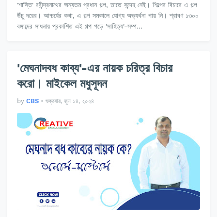
'শাস্তি' রবীন্দ্রনাথের অন্যতম প্রধান গল্প, তাতে সন্দেহ নেই। শিল্পের বিচারে এ গল্প
উঁচু দরের। আশ্চর্যের কথা, এ গল্প সমকালে যোগ্য অভ্যর্থনা পায় নি। শ্রাবণ ১৩০০
বঙ্গাব্দের সাধনায় প্রকাশিত এই গল্প পড়ে 'সাহিত্য'-সম্প…
'মেঘনাদবধ কাব্য'-এর নায়ক চরিত্র বিচার
করো। মাইকেল মধুসূদন
by
CBS
•
শুক্রবার, জুন ১৪, ২০২৪