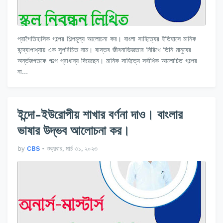
প্রাগৈতিহাসিক গল্পের শিল্পমূল্য আলোচনা কর। বাংলা সাহিত্যের ইতিহাসে মানিক
বন্দ্যোপাধ্যায় এক সুপরিচিত নাম। বাস্তব জীবনাভিজ্ঞতার নিরিখে তিনি মানুষের
অর্ন্তজগতকে গল্পে প্রাধান্য দিয়েছেন। মানিক সাহিত্যে সর্বাধিক আলোচিত গল্পের
না…
ইন্দো-ইউরোপীয় শাখার বর্ণনা দাও। বাংলার
ভাষার উদ্ভব আলোচনা কর।
by
CBS
•
শুক্রবার, মার্চ ৩১, ২০২৩