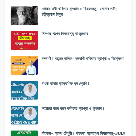
সোনার তরী কবিতার মূলভাব ও বিষয়বস্তু। সোনার তরী;
রবীন্দ্রনাথ ঠাকুর
নিমগাছ গল্পের বিষয়বস্তু বা মূলভাব
বঙ্গবাণী। আব্দুল হাকিম- বঙ্গবাণী কবিতার ব্যাখ্যা ও বিশ্লেষণ
বাংলা ভাষার ব্যাকরণিক শব্দ শ্রেণি।
আঠারো বছর বয়স কবিতার ব্যাখ্যা ও মূলভাব।
বইপড়া- প্রমথ চৌধুরী। বইপড়া প্রবন্ধের বিষয়বস্তু-JULY