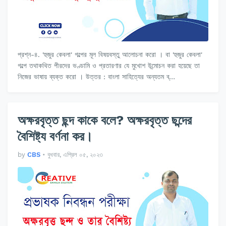
প্রশ্ন-৪. 'হুজুর কেবলা' গল্পের মূল বিষয়বস্তু আলোচনা করো । বা 'হুজুর কেবলা'
গল্পে তথাকথিত পীরদের ভণ্ডামি ও প্রতারণার যে মুখোশ উন্মোচন করা হয়েছে তা
নিজের ভাষায় ব্যক্ত করো । উত্তর : বাংলা সাহিত্যের অন্যতম ব্…
অক্ষরবৃত্ত ছন্দ কাকে বলে? অক্ষরবৃত্ত ছন্দের
বৈশিষ্ট্য বর্ণনা কর।
by
CBS
•
বুধবার, এপ্রিল ০৫, ২০২৩