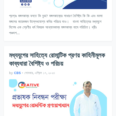
প্রশ্নঃ মঙ্গলকাব্য বলতে কি বুঝ? মঙ্গলকাব্যের সাধারণ বৈশিষ্ট্য কি কি এবং মনসা
মঙ্গলের কয়েকজন উল্লেখযোগ্য কবির পরিচয় দাও। বাংলা সাহিত্যের মধ্যযুগে
বিশেষ এক শ্রেণীর ধর্ম বিষয়ক আখ্যানকাব্য মঙ্গলকাব্য নামে পরিচিত। খ্রীঃ
পঞ্চদশ…
মধ্যযুগের সাহিত্যে রোমান্টিক প্রণয় কাহিনীমূলক
কাব্যধারা বৈশিষ্ট্য ও পরিচয়
by
CBS
•
সোমবার, এপ্রিল ১৭, ২০২৩