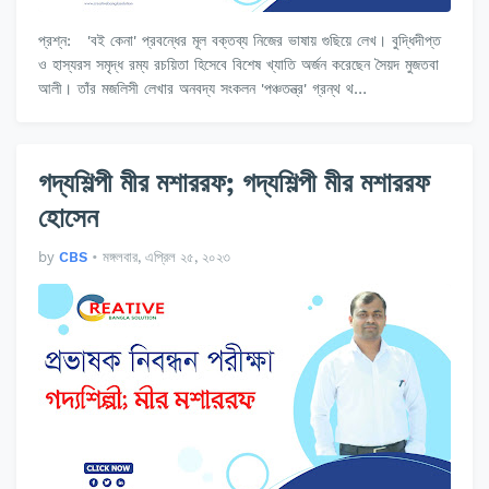
প্রশ্ন: 'বই কেনা' প্রবন্ধের মূল বক্তব্য নিজের ভাষায় গুছিয়ে লেখ। বুদ্ধিদীপ্ত
ও হাস্যরস সমৃদ্ধ রম্য রচয়িতা হিসেবে বিশেষ খ্যাতি অর্জন করেছেন সৈয়দ মুজতবা
আলী। তাঁর মজলিসী লেখার অনবদ্য সংকলন 'পঞ্চতন্ত্র' গ্রন্থ থ…
গদ্যশিল্পী মীর মশাররফ; গদ্যশিল্পী মীর মশাররফ
হোসেন
by
CBS
•
মঙ্গলবার, এপ্রিল ২৫, ২০২৩