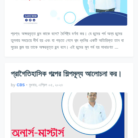
প্রশ্ন: অক্ষরবৃত্ত ছন্দ কাকে বলে? বৈশিষ্ট্য বর্ণনা কর। যে ছন্দের পর্ব অন্য ছন্দের
তুলনায় সবচেয়ে দীর্ঘ হয় এবং যা পড়তে গেলে শব্দ ধ্বনির একটি অতিরিক্ত তান বা
সুরের জন্ম হয় তাকে অক্ষরবৃত্ত ছন্দ বলে। এই ছন্দের মূল পর্ব হয় সাধারণত …
প্রাগৈতিহাসিক গল্পের শিল্পমূল্য আলোচনা কর।
by
CBS
•
বুধবার, এপ্রিল ০৫, ২০২৩