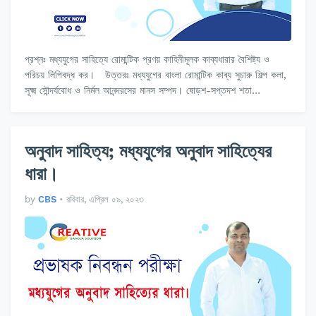
প্রশ্নঃ মধ্যযুগের সাহিত্যে রোমান্টিক প্রণয় কাহিনীমূলক কাব্যধারার বৈশিষ্ট্য ও
পরিচয় লিপিবদ্ধ কর। উত্তরঃ মধ্যযুগের বাংলা রোমান্টিক কাব্য সুচারু শিল্প কলা,
সূক্ষ্ম সৌন্দর্যবোধ ও নির্মল আনন্দরসের মানস সম্পদ। ষোড়শ-সপ্তদশ শতা…
অনুবাদ সাহিত্য; মধ্যযুগের অনুবাদ সাহিত্যের
ধারা।
by
CBS
•
রবিবার, এপ্রিল ০৯, ২০২৩