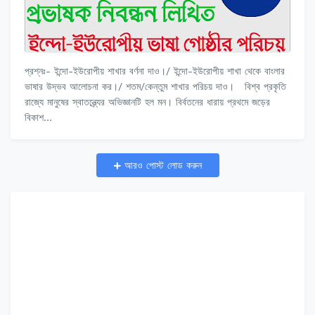
প্রশ্নঃ- ইন্দো-ইউরোপীয় শাখার বর্ণনা দাও।/ ইন্দো-ইউরোপীয় শাখা থেকে বাংলার
ভাষার উদ্ভব আলোচনা কর।/ শতম/কেন্তুম শাখার পরিচয় দাও। বিশ্ব প্রকৃতি
রাজ্যে মানুষের স্বাতন্ত্র্যের অভিজ্ঞানটি হল মন। বির্বতনের ধারায় প্রথমে জড়ের
বিকাশ…
আরও পোস্ট লোড করুন