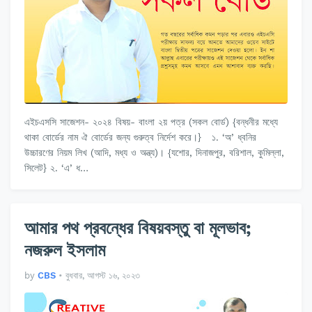
এইচএসসি সাজেশন- ২০২৪ বিষয়- বাংলা ২য় পত্র (সকল বোর্ড) {বন্ধনীর মধ্যে
থাকা বোর্ডের নাম ঐ বোর্ডের জন্য গুরুত্ব নির্দেশ করে।} ১. ‘অ’ ধ্বনির
উচ্চারণের নিয়ম লিখ (আদি, মধ্য ও অন্ত্য)। {যশোর, দিনাজপুর, বরিশাল, কুমিল্লা,
সিলেট} ২. ‘এ’ ধ…
আমার পথ প্রবন্ধের বিষয়বস্তু বা মূলভাব;
নজরুল ইসলাম
by
CBS
•
বুধবার, আগস্ট ১৬, ২০২৩