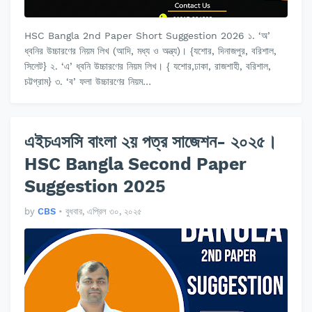
HSC Bangla 2nd Paper Short Suggestion 2026 ১. ‘অ’
ধ্বনির উচ্চারণের নিয়ম লিখ (আদি, মধ্য ও অন্ত্য)। {যশোর, দিনাজপুর, বরিশাল,
সিলেট} ২. ‘এ’ ধ্বনি উচ্চারণের নিয়ম লিখ। { যশোর,ঢাকা, রাজশাহী, বরিশাল,
চট্টগ্রাম} ৩. ‘ব’ ফলা উচ্চারণের নিয়ম…
এইচএসসি বাংলা ২য় পত্র সাজেশন- ২০২৫।
HSC Bangla Second Paper
Suggestion 2025
by
CBS
•
বুধবার, এপ্রিল ৩০, ২০২৫