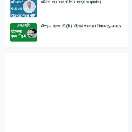
আঠারো বছর বয়স কবিতার ব্যাখ্যা ও মূলভাব।
বইপড়া- প্রমথ চৌধুরী। বইপড়া প্রবন্ধের বিষয়বস্তু-JULY