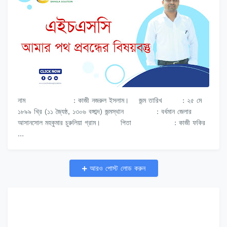
নাম : কাজী নজরুল ইসলাম। জন্ম তারিখ : ২৫ মে
১৮৯৯ খ্রি (১১ জ্যৈষ্ঠ, ১৩০৬ বঙ্গাব্দ) জন্মস্থান : বর্ধমান জেলার
আসানসোল মহকুমার চুরুলিয়া গ্রাম। পিতা : কাজী ফকির
…
আরও পোস্ট লোড করুন