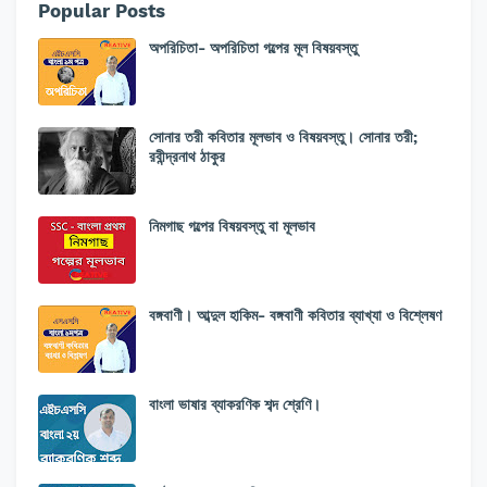
Popular Posts
অপরিচিতা- অপরিচিতা গল্পের মূল বিষয়বস্তু
সোনার তরী কবিতার মূলভাব ও বিষয়বস্তু। সোনার তরী;
রবীন্দ্রনাথ ঠাকুর
নিমগাছ গল্পের বিষয়বস্তু বা মূলভাব
বঙ্গবাণী। আব্দুল হাকিম- বঙ্গবাণী কবিতার ব্যাখ্যা ও বিশ্লেষণ
বাংলা ভাষার ব্যাকরণিক শব্দ শ্রেণি।