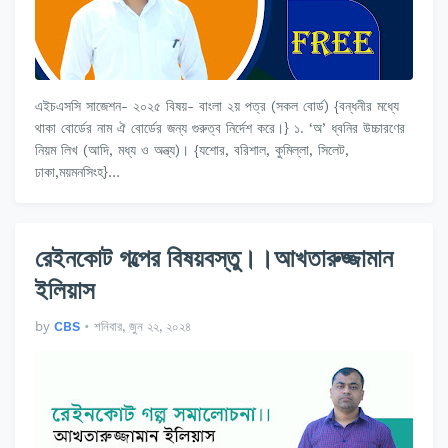
এইচএসসি সাজেশন- ২০২৫ বিষয়- বাংলা ২য় পত্র (সকল বোর্ড) {বন্ধনীর মধ্যে
থাকা বোর্ডের নাম ঐ বোর্ডের জন্য গুরুত্ব নির্দেশ করে।} ১. ‘অ’ ধ্বনির উচ্চারণের
নিয়ম লিখ (আদি, মধ্য ও অন্ত্য)। {যশোর, বরিশাল, কুমিল্লা, সিলেট,
ঢাকা,ময়মনসিংহ}…
রেইনকোট গল্পের বিষয়বস্তু।।আখতারুজ্জামান
ইলিয়াস
by
CBS
•
শনিবার, জুন ২২, ২০২৪