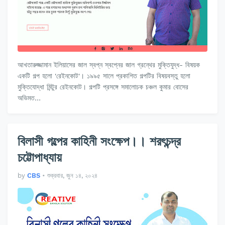
আখতারুজ্জামান ইলিয়াসের জাল স্বপ্ন স্বপ্নের জাল গ্রন্থের মুক্তিযুদ্ধ- বিষয়ক
একটি গল্প হলো 'রেইনকোট'। ১৯৯৫ সালে প্রকাশিত গল্পটির বিষয়বস্তু হলো
মুক্তিযোদ্ধা মিন্টুর রেইনকোট। গল্পটি প্রসঙ্গে সমালোচক চঞ্চল কুমার বোসের
অভিমত…
বিলাসী গল্পের কাহিনী সংক্ষেপ।। শরৎচন্দ্র
চট্টোপাধ্যায়
by
CBS
•
শুক্রবার, জুন ১৪, ২০২৪