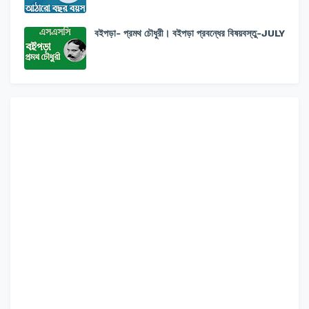
বইপড়া- প্রমথ চৌধুরী। বইপড়া প্রবন্ধের বিষয়বস্তু-JULY