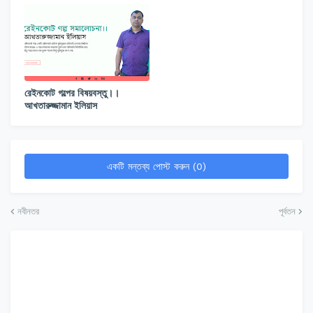
রেইনকোট গল্পের বিষয়বস্তু।।
আখতারুজ্জামান ইলিয়াস
একটি মন্তব্য পোস্ট করুন (0)
নবীনতর
পূর্বতন