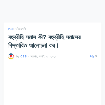
হোম
এইচএসসি
বহুব্রীহি সমাস কী? বহুব্রীহি সমাসের
বিস্তারিত আলোচনা কর।
0
by
CBS
•
শুক্রবার, জুলাই ১৫, ২০২২