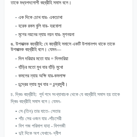
তাকে মধ্যপদলোপী বহুব্রীহি সমাস বলে।
এক দিকে চোখ যার- একচোখা
হরেক রকম বুলি যার- হরবোলা
মৃগের নয়নের ন্যায় নয়ন যার- মৃগনয়না
ঙ. উপমাত্মক বহুব্রীহি: যে বহুব্রীহি সমাসে একটি উপমানপদ থাকে তাকে
উপমাত্মক বহুব্রীহি বলে। যেমন—
দিল দরিয়ার মতো যার = দিলদরিয়া
হাঁড়ির মতো মুখ যার হাঁড়ি মুখো
কমলের ন্যায় অক্ষি যার-কমলাক্ষ
চন্দ্রের ন্যায় মুখ যার = চন্দ্রমুখী।
চ. দ্বিগু বহুব্রীহি: পূর্ব পদে সংখ্যাবাচক থেকে যে বহুব্রীহি সমাস হয় তাকে
দ্বিগু বহুব্রীহি সমাস বলে। যেমন-
সে (তিন) তার যাতে- সেতার
পাঁচ সের ওজন যার -পাঁচসেরী
বিশ গজ পরিমাপ যাহা - বিশগজী
দুই দিকে অপ যেখানে- দ্বীপ