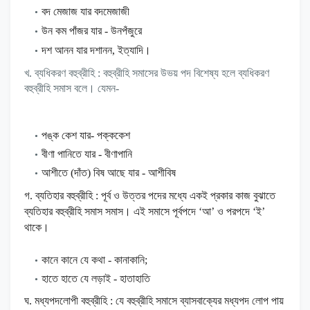
বদ মেজাজ যার বদমেজাজী
উন কম পাঁজর যার - উনপঁজুরে
দশ আনন যার দশানন, ইত্যাদি।
খ. ব্যধিকরণ বহুব্রীহি : বহুব্রীহি সমাসের উভয় পদ বিশেষ্য হলে ব্যধিকরণ
বহুব্রীহি সমাস বলে। যেমন-
পঙ্ক কেশ যার- পক্ককেশ
বীণা পানিতে যার - বীণাপানি
আশীতে (দাঁত) বিষ আছে যার - আশীবিষ
গ. ব্যতিহার বহুব্রীহি :
পূর্ব ও উত্তর পদের মধ্যে একই প্রকার কাজ বুঝাতে
ব্যতিহার বহুব্রীহি সমাস সমাস। এই সমাসে পূর্বপদে ‘আ’ ও পরপদে ‘ই’
থাকে।
কানে কানে যে কথা - কানাকানি;
হাতে হাতে যে লড়াই - হাতাহাতি
ঘ. মধ্যপদলোপী বহুব্রীহি : যে বহুব্রীহি সমাসে ব্যাসবাক্যের মধ্যপদ লোপ পায়