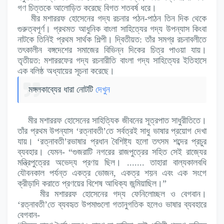
গণ চিত্তকে আলোড়িত করেছে বিগত শতবর্ষ ধরে।
মীর মশাররফ হোসেনের গদ্য রচনার পঠন-পাঠন তিন দিক থেকে
গুরুত্বপূর্ণ। প্রথমত আধুনিক বাংলা সাহিত্যের গদ্য উপন্যাস কিংবা
নাটকে তিনিই প্রথম সার্থক শিল্পী। দ্বিতীয়ত: তাঁর সমগ্র রচনাবলীতে
তৎকালীন বঙ্গদেশের সমাজের বিভিন্ন দিকের চিত্র পাওয়া যায়।
তৃতীয়ত: মশাররফের গদ্য রচনারীতি বাংলা গদ্য সাহিত্যের ইতিহাসে
এক বলিষ্ঠ অধ্যায়ের সূচনা করেছে।
মঙ্গলকাব্যের ধারা নোটটি
দেখুন
মীর মশাররফ হোসেনের সাহিত্যিক জীবনের সূত্রপাত সাধুরীতিতে।
তাঁর প্রথম উপন্যাস ‘রত্নাবতী’তে সর্বত্রই সাধু ভাষার প্রয়োগ দেখা
যায়। ‘রত্নাবতী’রভাষার প্রধান বৈশিষ্ট্য হলো তৎসম শব্দের প্রচুর
ব্যবহার। যেমন- “গুজরাটি নগরের রাজপুত্রের সহিত সেই রাজ্যের
মন্ত্রিপুত্রের অভেদ্য প্রণয় ছিল। ....... তাহারা বাল্যকালবধি
যৌবনকাল পর্যন্ত একত্র ভোজন, একত্র শয়ন এবং এক সংগে
ক্রীড়াদি করাতে প্রণয়ের বিশেষ আধিক্য জন্মিয়াছিল।”
মীর মশাররফ হোসেনের গদ্য ফেনিলোচ্ছল ও বেগবান।
‘রত্নাবতী’তে ব্যবহৃত উপমাগুলো গতানুগতিক হলেও ভাষার ব্যবহারে
বেগবান-