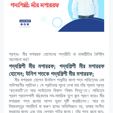
প্রশ্নঃ- মীর মশাররফ হোসেনের গদ্যরীতি বা ভাষারীতির বৈশিষ্ট্য
আলোচনা কর?
গদ্যশিল্পী মীর মশাররফ; গদ্যশিল্পী মীর মশাররফ
হোসেন; উনিশ শতকে গদ্যশিল্পী মীর মশাররফ;
মীর মশাররফ হোসেন ঊনবিংশ শতাব্দীর বাংলা গদ্য সাহিত্যের এক
অবিস্মরণীয় প্রতিভা। সে প্রতিভার সূচনা দেখা যায় তাঁর প্রথম গ্রন্থ
‘রত্নাবতী’তে আর সর্বোত্তম বিকাশ ‘বিষাদ সিন্ধু’তে। সাহিত্যে
প্রবল প্রতাপশালী বঙ্কিমের সম-সাময়িক যুগে জন্ম গ্রহণ করেও মীর
মশাররফ গদ্য রচনায় আপন ভুবন সৃষ্টি করেছিলেন। আর তা
বিষয়বস্তুর গাম্ভীর্যে বা করুণ রসের অভিসিঞ্চনে নয়, ভাষার সংগীত
মধুরতার জন্য এবং তার বেগবান গতির জন্য। তাঁর গদ্য রচনা জন-