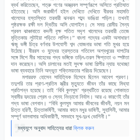
ব্যর্থ করিতেছেন, শত্রু গণের অস্ত্রবল সম্পূর্ণরূপে অসিতে প্রতিঘাত
হইতেছে। অসি জরাজীর্ণ হইল দেখিতে দেখিতে বীরবর মহামতি
খালেদের হস্তস্থিত তরবারী ঝনঝন শব্দে ভাঙিয়া পড়িল। তখনই
পৃষ্ঠরক্ষক রক্ষী দল দ্বিতীয় অসি যোগাইল। সে সময় রোমীয় সৈন্য
প্রবল ঝাঞ্চাবাতে কদলী বৃক্ষ পতিত সদৃশ খালেদের তরবারী তেজে
মৃত্তিকায় লুটাইয়া পড়িতে লাগিল।” বাংলা গদ্যের একটা অসাধারণ
ঋজু ভঙ্গী চিত্র বর্ণনার উপযোগী শব্দ যোজনার ভাষা গতি মুখর হয়ে
উঠেছে। বীররস ও যুদ্ধের ত্রস্ততর গতিবেগ অশ্বখুরের দাপটের
সঙ্গে মিশে মীর সাহেবের গদ্য ভঙ্গিকে তড়িৎ-তরল ক্ষিপ্ততা ও স্পষ্টতা
দান করেছেন। অসি চালানের মতই সুদক্ষ ভাষা শিল্পীর ন্যায় যথেচ্ছা
ভাষা ব্যবহারে তিনি অদ্ভুত শক্তিময়তার পরিচয় দিয়েছেন।
মশাররফ হোসেন সাহিত্যিক হিসেবে ছিলেন আবেগ প্রবণ।
তদুপরি তার প্রাণ-প্রতিম স্ত্রীর মৃত্যুতে জীবন তাঁর কাছে মিথ্যা
প্রতিপন্ন হয়েছে। তাই ‘বিবি কুলসুম’ গ্রন্থটিতে রয়েছে শোকাহত
স্বামীর হৃদয়ের প্রেম ও স্নেহ নিংড়ানো নির্যাস। আর এ কারণেই তাঁর
গদ্য ভাষা বেগবান। “বিবি কুলসুম আমার জীবনের জীবনী, নয়ন মন
চিত্ত হরিণী, চিত্তাকর্ষিণী, আমার কানে মধুর ভাষিণী, সুহাসিনী, আমার
সম্পূর্ণ ভালবাসার অধিকারীণী, সমভাবে সুখ-দুঃখ ভোগিনী।”
মধ্যযুগে অনুবাদ সাহিত্যের ধারা
ক্লিক করুন