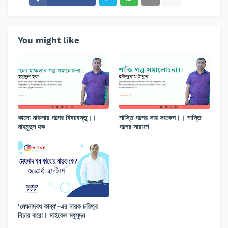
You might like
কালো মাফলার গল্পের বিষয়বস্তু।।
শাস্তি গল্পের সার সংক্ষেপ।। শাস্তি
মাহমুদুল হক
গল্পের সারাংশ
'মেঘনাদবধ কাব্য'-এর নায়ক চরিত্র
বিচার করো। মাইকেল মধুসূদন