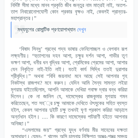
নির্দিষ্ট সীমা মধ্যে মানব প্রকৃতি জীব জন্তুর নাম মাত্রই নাই, অতপ-
তাপ নিবারোনোপযোগী কোন প্রকার বৃক্ষও নাই, কেবলই প্রান্তর-
মহাপ্রান্তর।”
মধ্যযুগের রোমান্টিক প্রণয়োপাখ্যান
দেখুন
‘বিষাদ সিন্ধু’ গ্রন্থে গদ্য ভাষার ফেনিলোচ্ছল ও বেগবান রূপ
লক্ষ্যণীয়। “হুতাশনের দহন আশা, চক্ষুর দর্শন আশা, গাভীর তৃণ
ভক্ষণ আশা, ধনীর ধন বৃদ্ধির আশা, প্রেমিকের প্রেমের আশা, আশার
যেন নিবৃত্তি নাই-ইতি নাই। যতই কার্য সিদ্ধি ততই দুরাশার
শ্রীবৃদ্ধি।” অথবা “বিবি জয়নাব! মনে আছে সেই আপনার গৃহ
নিকটস্থ রাজপথ? মনে করুন। যেদিন আমি সৈন্য সামন্ত লইয়া
মৃগয়ায় যাইতেছিলাম, আপনি আমাকে দেখিয়া গবাক্ষ দ্বার বন্ধ করিয়া
দিলেন। কে না জানিল যে, দামেস্কের রাজকুমার মৃগয়ায় গমন
করিতেছেন, শত সহ
¯
্র চক্ষু আমাকে দেখিতে ঔৎসুকের সহিত ব্যস্ত
হইল, কেবল আপনার দুইটি চক্ষু তখনই ঘৃণা প্রকাশ করিয়া আড়ালে
অর্ন্তধান হইল। .... কি কারণে দামেস্কের পাটরাণী হইতে আপনার
অনিচ্ছা।”
“এসলামের জয়” গ্রন্থে যুদ্ধ বর্ণনায় মীর সাহেবের দক্ষতা
অসাধারণ। যেমন- “ খালেদ অসি চালনায় নিক্ষিপ্ত অস্ত্র-শস্ত্র সমুদয়