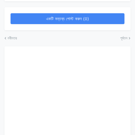
একটি মন্তব্য পোস্ট করুন (0)
নবীনতর
পূর্বতন