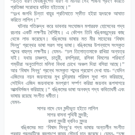
“চিত্ত বারণ ধৈর্যাঙ্কুশেও বারণ না মানিয়া সেই পদ্মিনী গ্রহণ করিতে
প্রতিজ্ঞা সরোবরে ধাবিত হইতেছে।”
“দুঃখ জলধি চিন্তা বায়ুর প্রতিঘাতে স্ফীত হইয়া হৃদয়কে আঘাত
করিতে লাগিল।”
ঘটনার গতিরুদ্ধ করে ভাবনার সংযোজন মশাররফ হোসেনের গদ্য
রচনার একটি লক্ষণীয় বৈশিষ্ট্য। এ কৌশল তিনি বঙ্কিমচন্দ্রের কাছ
থেকে লাভ করেছেন। বঙ্কিমের ভাষার মত মীর সাহেবের ‘বিষাদ
সিন্ধু’ গ্রন্থের ভাষা সরল সাধু ভাষা। বঙ্কিমের উপন্যাসে সংস্কৃত
শব্দের বাহুল্য লক্ষণীয়। যেমন- “চল তিলোত্তমাকে রাখিয়া অন্যত্র
যাই। যথায় চাঞ্চল্য, চাতুরী, রসপ্রিয়া, রসিকা বিমলের পরিবর্তে
গম্ভীরা অনুতাপিতা মলিনা বিধবা চোখে অঞ্চল দিয়া বসিয়া আছে।”
আর ‘বিষাদ সিন্ধু’ গ্রন্থে সংস্কৃত শব্দের প্রয়োগ দেখা যায়- “যেদিন
এজিদের নয়ন জয়নাবের মুখ চন্দ্রিমার পরিমল সুধা পান করিয়াছে,
সেইদিন এজিদ জয়নাবকে মনপ্রাণ সর্ম্পণ করিয়া জয়নাব রূপসাগরে
আত্মবির্সজন করিয়াছে।” বঙ্কিমের ভাষা অনবদ্য গদ্য কবিতাধর্মী এবং
ভাষায় রয়েছে সংগীত ধর্মীতা।
যেমন-
সাগর নাদে যেন মন্দীভূত হইতে লাগিল
সাগর বাসনা পৃথিবী সুন্দরী;
রমনা সুন্দরী ধ্বনিও সুন্দর
বঙ্কিমের মত ‘বিষাদ সিন্ধু’র গদ্য ভাষার অন্তর্লীন সংগীত
প্রবাহ গ্রন্থটিকে বহুলাংশে কাব্য সৌন্দর্য দান করেছে। যেমন- “চক্ষু