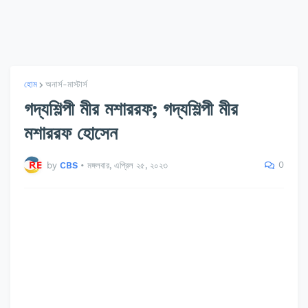
হোম
অনার্স-মাস্টার্স
গদ্যশিল্পী মীর মশাররফ; গদ্যশিল্পী মীর
মশাররফ হোসেন
0
by
CBS
•
মঙ্গলবার, এপ্রিল ২৫, ২০২৩