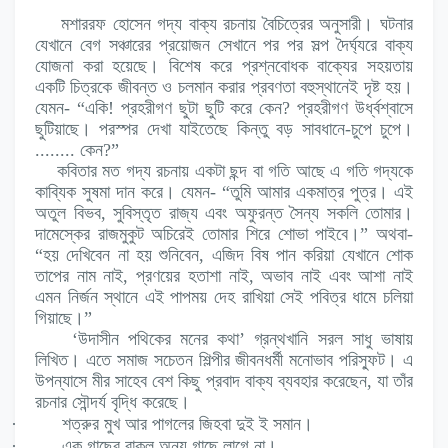
মশাররফ হোসেন গদ্য বাক্য রচনায় বৈচিত্রের অনুসারী। ঘটনার
যেখানে বেগ সঞ্চারের প্রয়োজন সেখানে পর পর সল্প দৈর্ঘ্যরে বাক্য
যোজনা করা হয়েছে। বিশেষ করে প্রশ্নবোধক বাক্যের সহয়তায়
একটি চিত্রকে জীবন্ত ও চলমান করার প্রবণতা বহুস্থানেই দৃষ্ট হয়।
যেমন- “একি! প্রহরীগণ ছুটা ছুটি করে কেন? প্রহরীগণ উর্ধ্বশ্বাসে
ছুটিয়াছে। পরস্পর দেখা যাইতেছে কিন্তু বড় সাবধানে-চুপে চুপে।
........ কেন?”
কবিতার মত গদ্য রচনায় একটা ছন্দ বা গতি আছে এ গতি গদ্যকে
কাব্যিক সুষমা দান করে। যেমন- “তুমি আমার একমাত্র পুত্র। এই
অতুল বিভব, সুবিস্তৃত রাজ্য এবং অফুরন্ত সৈন্য সকলি তোমার।
দামেস্কের রাজমুকুট অচিরেই তোমার শিরে শোভা পাইবে।” অথবা-
“হয় দেখিবেন না হয় শুনিবেন, এজিদ বিষ পান করিয়া যেখানে শোক
তাপের নাম নাই, প্রণয়ের হতাশা নাই, অভাব নাই এবং আশা নাই
এমন নির্জন স্থানে এই পাপময় দেহ রাখিয়া সেই পবিত্র ধামে চলিয়া
গিয়াছে।”
‘উদাসীন পথিকের মনের কথা’ গ্রন্থখানি সরল সাধু ভাষায়
লিখিত। এতে সমাজ সচেতন শিল্পীর জীবনধর্মী মনোভাব পরিস্ফুট। এ
উপন্যাসে মীর সাহেব বেশ কিছু প্রবাদ বাক্য ব্যবহার করেছেন, যা তাঁর
রচনার সৌন্দর্য বৃদ্ধি করেছে।
·
শত্রুর মুখ আর পাগলের জিহবা দুই ই সমান।
·
এক গাছের বাকল অন্য গাছে লাগে না।