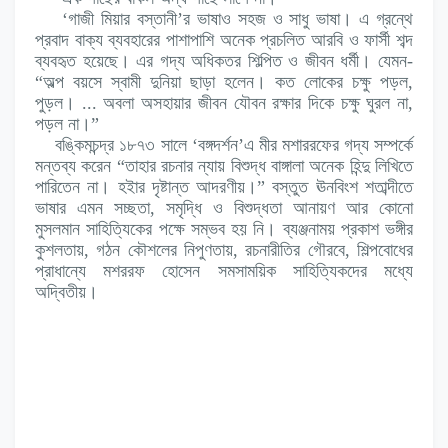
‘গাজী মিয়ার বস্তানী’র ভাষাও সহজ ও সাধু ভাষা। এ গ্রন্থে
প্রবাদ বাক্য ব্যবহারের পাশাপাশি অনেক প্রচলিত আরবি ও ফার্সী শব্দ
ব্যবহৃত হয়েছে। এর গদ্য অধিকতর শিল্পিত ও জীবন ধর্মী। যেমন-
“অল্প বয়সে স্বামী দুনিয়া ছাড়া হলেন। কত লোকের চক্ষু পড়ল,
পুড়ল। ... অবলা অসহায়ার জীবন যৌবন রক্ষার দিকে চক্ষু ঘুরল না,
পড়ল না।”
বঙ্কিমচন্দ্র ১৮৭৩ সালে ‘বঙ্গদর্শন’এ মীর মশাররফের গদ্য সম্পর্কে
মন্তব্য করেন “তাহার রচনার ন্যায় বিশুদ্ধ বাঙ্গালা অনেক হিন্দু লিখিতে
পারিতেন না। হইার দৃষ্টান্ত আদরণীয়।” বস্তুত ঊনবিংশ শতাব্দীতে
ভাষার এমন সচ্ছতা, সমৃদ্ধি ও বিশুদ্ধতা আনায়ণ আর কোনো
মুসলমান সাহিত্যিকের পক্ষে সম্ভব হয় নি। ব্যঞ্জনাময় প্রকাশ ভঙ্গীর
কুশলতায়, গঠন কৌশলের নিপুণতায়, রচনারীতির গৌরবে, শিল্পবোধের
প্রাধান্যে মশররফ হোসেন সমসাময়িক সাহিত্যিকদের মধ্যে
অদ্বিতীয়।