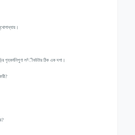
মুখোপাধ্যায়।
²
র গৃহকর্মনিপুণা ল
ীবউটার ঠিক এক দশা।
কারী?
ায়?