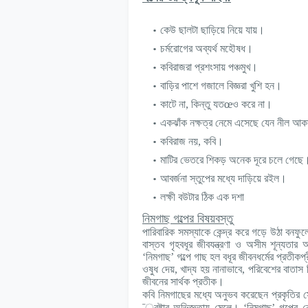
কেউ ছালটা ছাড়িয়ে নিয়ে যায়।
চর্মরোগের অব্যর্থ মহৌষধ।
কবিরাজরা প্রশংসায় পঞ্চমুখ।
বাড়ির পাশে গজালে বিজ্ঞরা খুশি হন।
কাটে না, কিন্তু যত
œ
ও করে না।
একঝাঁক নক্ষত্র নেমে এসেছে যেন নীল আক
কবিরাজ নয়, কবি।
মাটির ভেতরে শিকড় অনেক দূরে চলে গেছে
আবর্জনা স্তুপের মধ্যে দাড়িয়ে রইল।
লক্ষী বউটার ঠিক এক দশা
নিমগাছ গল্পের বিষয়বস্তু
পারিবারিক সমস্যাকে কেন্দ্র করে গড়ে উঠা বনফুল
বাস্তব গৃহবধূর জীবযন্ত্রণা ও অসীম শূন্যতা
‘নিমগাছ’ গল্পে গাছ হল বধূর জীবনধর্মের প্রতীক
ওষুধ দেয়, খাদ্য হয় নানাভাবে, পরিবেশের বাতাস 
জীবনের সার্থক প্রতীক।
কবি নিমগাছের মধ্যে অনুভব করেছেন প্রকৃতির স
্রষ্টার অভিজ্ঞতায় মেলে। ‘নিমগাছ’ গল্পের কেন