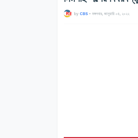
by
CBS
•
মঙ্গলবার, জানুয়ারি ০৪, ২০২২