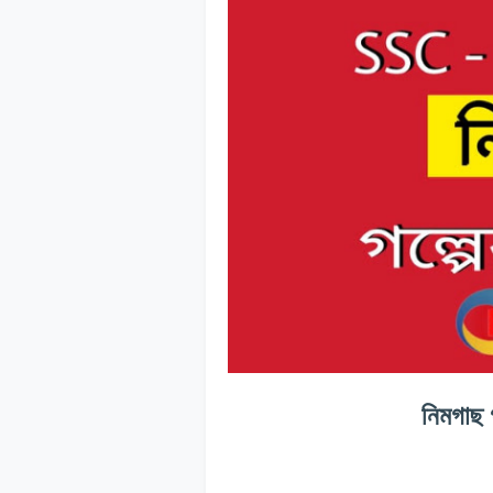
নিমগাছ গ