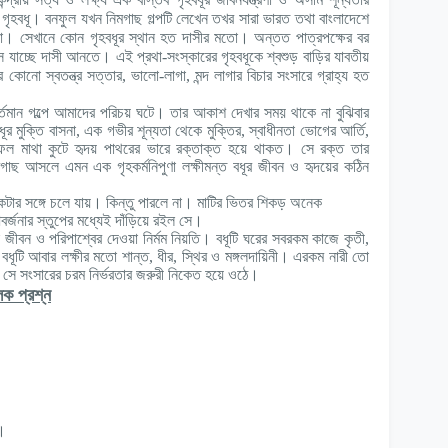
গৃহবধূ। বনফুল যখন নিমগাছ গল্পটি লেখেন তখর সারা ভারত তথা বাংলাদেশে
স্থা। সেখানে কোন গৃহবধূর স্থান হত দাসীর মতো। অন্তত পাত্রপক্ষের বর
 যাচ্ছে দাসী আনতে। এই প্রথা-সংস্কারের গৃহবধূকে শ্বশুড় বাড়ির যাবতীয়
কোনো স্বতন্ত্র সত্তার, ভালো-লাগা, মন্দ লাগার বিচার সংসারে গ্রাহ্য হত
 গল্পে আমাদের পরিচয় ঘটে। তার আকাশ দেখার সময় থাকে না বুঝিবার
মুক্তি বাসনা, এক গভীর শূন্যতা থেকে মুক্তির, স্বাধীনতা ভোগের আর্তি,
িষ্ফল মাথা কুটে হৃদয় পাথরের ভারে রক্তাক্ত হয়ে থাকত। সে রক্ত তার
গাছ আসলে এমন এক গৃহকর্মনিপুণা লক্ষীমন্ত বধূর জীবন ও হৃদয়ের কঠিন
গে চলে যায়। কিন্তু পারলে না। মাটির ভিতর শিকড় অনেক
 স্তুপের মধ্যেই দাঁড়িয়ে রইল সে।
ন ও পরিপাশ্বের দেওয়া নির্মম নিয়তি। বধূটি ঘরের সবরকম কাজে কৃতী,
ধূটি আবার লক্ষীর মতো শান্ত, ধীর, স্থির ও মঙ্গলদায়িনী। এরকম নারী তো
 সে সংসারের চরম নির্ভরতার জরুরী নিকেত হয়ে ওঠে।
লক প্রশ্ন
ত।