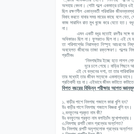
¯
অসহায় বেদনা। গোটা গল্পে একমাত্র চরিত্র ওই 
ছিল রক্ষণশীল একান্নবর্তী পরিবারিক জীবনব্যব
বিবাহ করতে যাবার সময় মায়ের কাছে বলে যেত, সে
কাজ সারাদিন রাত মুখ বুজে করে যেতে হত। বধূর 
না।
এমন একটি বধূর মতোই রমণীর সঙ্গে বর্তমান
অধিকারও ছিল না। ফুসরতও ছিল না। এই যে বধূর 
তা পরিপার্শ্বের নিরাসক্ত নিস্পৃহ আচরণের ন
অবহেলত জীবনের তাজা রক্তক্ষরণ। গল্পের নিম
প্রতীকঃ
‘নিমগাছটার ইচ্ছে হতে লাগল লোকটার সঙ্
দূরে চলে গেছে। বাড়ির পিছনে আবর্জনার
এই যে বন্ধনের দশা, তা তার পারিবারিক জীব
তার মধ্যেই তার জীবন সত্যকে একমাত্র ভাবে। ব
প্রতিবাদী হয় না। এইভাবে জীবন কাটাতে কাটাতে
বিগত বছরের বিভিন্ন পরীক্ষায় আগত জ্ঞানমূ
১. বাড়ীর পাশে নিমগাছ গজালে কারা খুশি হন?
উঃ বাড়ীর পাশে নিমগাছ গজালে বিজ্ঞরা খুশি হন।
২.বনফুলের প্রকৃত নাম কী?
উঃ বনফুলের প্রকৃত নাম বলাইচাঁদ মুখোপাধ্যায়।
৩.নিমগাছ গল্পটি কোন গ্রন্থের অর্ন্তগত?
উঃ নিমগাছ গল্পটি অদৃশ্যলোক গ্রন্থের অর্ন্তগ