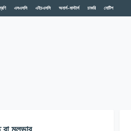
রেণি
এসএসসি
এইচএসসি
অনার্স-মাস্টার্স
চাকরি
নোটিশ
ু বা মূলভাব