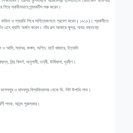
 শিক্ষানবিস। এরপর মুর্শিদাবাদে আজিমগঞ্জ হাসপাতালে মেডিকেল অফিসার
গিয়ে স্বাধীনভাবে প্র্যাকটিস শুরু করেন।
্গ কবিতা ও প্যারডি লিখে সাহিত্যজগতে প্রবেশ করেন ( ১৯১৮)। প্রবাসীতে
তন এনে খ্যাতি অর্জন করেন। তাঁর গল্প আকারে ক্ষুদ্র, অথচ বক্তব্যে
 সে ও আমি, স্থাবর, জঙ্গম, অগ্নি, হাটে বাজারে, ইত্যাদি
ল্য, বিন্দু বিসর্গ, অনুগামী, তন্বী, উর্মিমালা, দূরবীণ।
ং ভাগলপুর ও যাদবপুর বিশ্ববিদ্যালয় থেকে ডি. লিট উপাধি লাভ।
তারিণী পদক, আনন্দ পুরুস্কার।
।