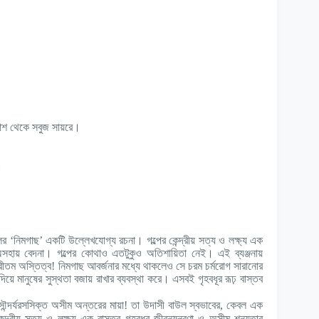
াশ থেকে সবুজ সায়রে।
।
ের ‘নিমগাছ’ একটি উল্লেখযোগ্য রচনা। গল্পের কেন্দ্রীয় সত্য ও লক্ষ্য এক
র অসহায় বেদনা। গল্পের কোথাও এতটুকুও অতিশায়িতা নেই। এই ব্যঞ্জনায়
প্রীতম অস্তিত্ব! নিমগাছ আবর্জনার মধ্যে থাকলেও সে চরম চর্মরোগ সারানোর
দিয়ে মানুষের সুস্থতা বজায় রাখার ব্যবস্থা করে। এসবই গৃহবধূর রূঢ় বাস্তব
ৌন্দর্যরসসিক্ত অসীম অন্তরের মায়া! তা উদাসী বাউল স্বভাবের, কেবল এক
্দ্রীয় সত্য ও লক্ষ্য এক বাস্তব গৃহবধূর জীবনযন্ত্রণা ও অসীম শূন্যতার