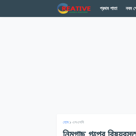
প্রথম পাতা
নবম শ্
হোম
এসএসসি
নিমগাছ গল্পের বিষয়বস্ত