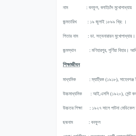
নাম
: বনফুল, বলাইচাঁদ মুখোপাধ্যায়
জন্মতারিখ
: ১৯ জুলাই ১৮৯৯ খ্রি: ।
পিতার নাম
: ডা. সত্যনারায়ন মুখোপাধ্যায়।
জন্মস্থান
: মণিহারপুর, পূর্ণিয়া বিহার। 
শিক্ষাজীবন
মাধ্যমিক
: ম্যাট্রিক (১৯১৮), সাহেবগঞ্জ
উচ্চমাধ্যমিক
: আই,এসসি (১৯২০), সেন্ট ক
উচ্চতর শিক্ষা
: ১৯২৭ সালে পাটনা মেডিকে
ছদ্মনাম
: বনফুল