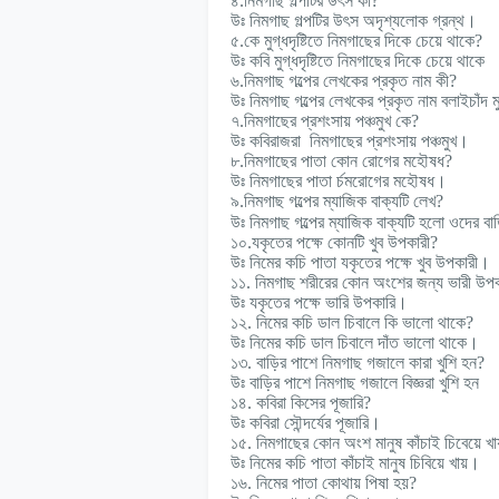
৪.নিমগাছ গল্পটির উৎস কী?
উঃ নিমগাছ গল্পটির উৎস অদৃশ্যলোক গ্রন্থ।
৫.কে মুগ্ধদৃষ্টিতে নিমগাছের দিকে চেয়ে থাকে?
উঃ কবি মুগ্ধদৃষ্টিতে নিমগাছের দিকে চেয়ে থাকে
৬.নিমগাছ গল্পের লেখকের প্রকৃত নাম কী?
উঃ নিমগাছ গল্পের লেখকের প্রকৃত নাম বলাইচাঁদ 
৭.নিমগাছের প্রশংসায় পঞ্চমুখ কে?
উঃ কবিরাজরা নিমগাছের প্রশংসায় পঞ্চমুখ।
৮.নিমগাছের পাতা কোন রোগের মহৌষধ?
উঃ নিমগাছের পাতা র্চমরোগের মহৌষধ।
৯.নিমগাছ গল্পের ম্যাজিক বাক্যটি লেখ?
উঃ নিমগাছ গল্পের ম্যাজিক বাক্যটি হলো ওদের বাড়ি
১০.যকৃতের পক্ষে কোনটি খুব উপকারী?
উঃ নিমের কচি পাতা যকৃতের পক্ষে খুব উপকারী।
১১. নিমগাছ শরীরের কোন অংশের জন্য ভারী উপ
উঃ যকৃতের পক্ষে ভারি উপকারি।
১২. নিমের কচি ডাল চিবালে কি ভালো থাকে?
উঃ নিমের কচি ডাল চিবালে দাঁত ভালো থাকে।
১৩. বাড়ির পাশে নিমগাছ গজালে কারা খুশি হন?
উঃ বাড়ির পাশে নিমগাছ গজালে বিজ্ঞরা খুশি হন
১৪. কবিরা কিসের পূজারি?
উঃ কবিরা সৌন্দর্যের পূজারি।
১৫. নিমগাছের কোন অংশ মানুষ কাঁচাই চিবেয়ে খ
উঃ নিমের কচি পাতা কাঁচাই মানুষ চিবিয়ে খায়।
১৬. নিমের পাতা কোথায় পিষা হয়?