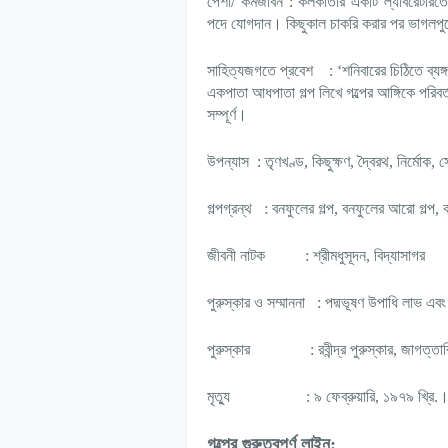
পেশা/ কর্মজীবন
: কলকাতার একটি ল্যাবরেটরিতে
পদে যোগদান। কিছুকাল চাকরি করার পর ভাগলপুরে 
সাহিত্যজগতে প্রবেশ : ‘শনিবারের চিঠিতে ব্যঙ
একপাতা আধপাতা গল্প লিখে গল্পের আঙ্গিকে পরিবর্
সম্পূর্ণ।
উপন্যাস
: তৃণখণ্ড, কিছুক্ষণ, দ্বৈরথ, নির্মোক,
গল্পগ্রন্থ : বনফুলের গল্প, বনফুলের আরো গল্প, বাহু
জীবনী নাটক
:
শ্রীমধুসূদন, বিদ্যাসাগর
পুরুস্কার ও সম্মাননা : পদ্মভূষণ উপাধি লাভ এব
পুরুস্কার
: রবীন্দ্র পুরুস্কার, জাগত্
মৃত্যু : ৯ ফেব্রুয়ারি, ১৯৭৯ খ্রি.
গল্পের গুরুত্বপূর্ণ লাইন: