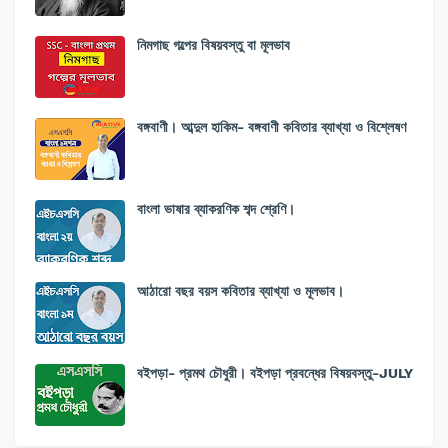
নিমগাছ গল্পের বিষয়বস্তু বা মূলভাব
বঙ্গবাণী। আব্দুল হাকিম- বঙ্গবাণী কবিতার ব্যাখ্যা ও বিশ্লেষণ
বাংলা ভাষার ব্যাকরণিক শব্দ শ্রেণি।
আঠারো বছর বয়স কবিতার ব্যাখ্যা ও মূলভাব।
বইপড়া- প্রমথ চৌধুরী। বইপড়া প্রবন্ধের বিষয়বস্তু-JULY