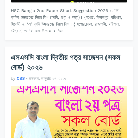
HSC Bangla 2nd Paper Short Suggestion 2026 ১. ‘অ’
ধ্বনির উচ্চারণের নিয়ম লিখ (আদি, মধ্য ও অন্ত্য)। {যশোর, দিনাজপুর, বরিশাল,
সিলেট} ২. ‘এ’ ধ্বনি উচ্চারণের নিয়ম লিখ। { যশোর,ঢাকা, রাজশাহী, বরিশাল,
চট্টগ্রাম} ৩. ‘ব’ ফলা উচ্চারণের নিয়ম…
এসএসসি বাংলা দ্বিতীয় পত্র সাজেশন (সকল
বোর্ড) ২০২৬
by
CBS
•
মঙ্গলবার, জানুয়ারি ২৭, ২০২৬