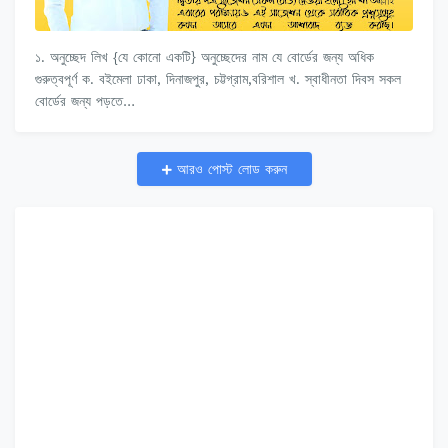
১. অনুচ্ছেদ লিখ {যে কোনো একটি} অনুচ্ছেদের নাম যে বোর্ডের জন্য অধিক
গুরুত্বপূর্ণ ক. বইমেলা ঢাকা, দিনাজপুর, চট্টগ্রাম,বরিশাল খ. স্বাধীনতা দিবস সকল
বোর্ডের জন্য পড়তে…
আরও পোস্ট লোড করুন