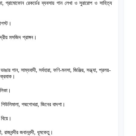
না, গ্রামোফোন রেকর্ডের ব্যবসায় গান লেখা ও সুরারোপ ও সাহিত্য
আগস্ট।
্দ্রীয় মসজিদ প্রাঙ্গন।
 ভাঙার গান, সাম্যবাদী, সর্বহারা, ফণি-মনসা, জিঞ্জির, সন্ধ্যা, প্রলয়-
 চক্রবাক।
হেলিকা।
, শিউলিমালা, পদ্মগোখরা, জিনের বাদশা।
র বিয়ে।
্রী, রাজবন্দীর জবানবন্দী, ধূমকেতু।