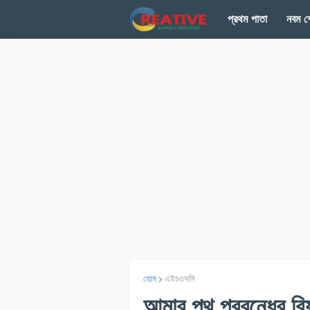
প্রথম পাতা
নবম শ্
হোম
এইচএসসি
আমার পথ প্রবন্ধের বি