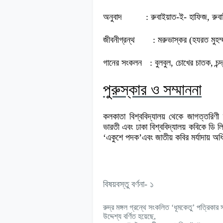
অনুবাদ
: রুবাইয়াত-ই- হাফিজ, রুব
জীবনীগ্রন্থ
: মরুভাস্কর (হযরত মুহম
গানের সংকলন
: বুলবুল, চোখের চাতক, চন্দ
পুরুস্কার ও সম্মাননা
কলকাতা বিশ্ববিদ্যালয় থেকে জাগত্তরিণী 
ভারতী এবং ঢাকা বিশ্ববিদ্যালয় কবিকে ডি ল
‘একুশে পদক
’
এবং জাতীয় কবির মর্যাদায় অধ
বিষয়বস্তু বর্ণনা- ১
রুদ্র মঙ্গল গ্রন্থে সংকলিত ‘ধূমকেতু’ পত্রিকার
উদ্দেশ্য বর্ণিত হয়েছে,