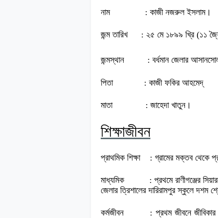
নাম
: কাজী নজরুল ইসলাম।
জন্ম তারিখ
: ২৫ মে ১৮৯৯ খ্রি (১১ জ্যৈষ
জন্মস্থান
: বর্ধমান জেলার আসানসোল
পিতা
: কাজী ফকির আহমেদ্
মাতা
: জাহেদা খাতুন।
শিক্ষাজীবন
প্রাথমিক শিক্ষা
: গ্রামের মক্তব থেকে প্
মাধ্যমিক
: প্রথমে রাণীগঞ্জের সিয়
জেলার ত্রিশালের দারিরামপুর স্কুলে দশম শ্
কর্মজীবন
: প্রথম জীবনে জীবিকার 