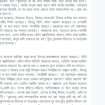
লয়ঙ্কর” বলে “ধূমকেতু”কে রথ করে আমার আজ নতুন যাত্রা শুরু হলো।
ে আমার সত্য। আমার যাত্রা শুরুর আগে আমি সালাম জানাচ্ছি- নমস্কার
ত্যের বিরোধী, সে পথ ছাড়া অন্য কোনো পথই আমার বিপথ নয়। রাজ ভয়
 যাবে না।
ল্লেখ করেছেন, নিজেকে চিনলে, নিজের সত্যকেই নিজের কর্ণধার মনে জানলে
ান্ধীর শিক্ষা বলেছেন। কিন্তু তিনি ক্ষোভ প্রকাশ করেছেন যে দেশবাসী
আছি’ না বলে বলতে লাগল ‘গান্ধীজি আছেন। নজরুলের মতে এই পরালম্বন
ে তিনি সবচেয়ে বড় দাসত্ব বলেছেন। নজরুলের মতে, অন্তরে যাদের গোলামী
তার মতে, এদেশ বাসীর মধ্যে যেদিন আত্মনির্ভরতা আসবে সেদিন তারা স্বাধীন
বলেছেন, মানুষ ধর্মই সবচেয়ে বড় ধর্ম। হিন্দু মুসলমান মিলনের যে অন্তরায়
যতম উদ্দেশ্য।
 সত্যকে প্রতিষ্ঠা করার জন্য উদগ্র-আকাঙ্ক্ষাকে ব্যক্ত করছেন। তিনি
 আত্মনির্ভরতা যেদিন সত্যি সত্যিই আমাদের আসবে, সেইদিন আমরা স্বাধীন
মাদের সবচেয়ে বড় রোগের কথা এ প্রবন্ধে তুলে ধরেছেন সেটা হল দাসত্ব।
 হওয়া ও নিজের ওপর অটুট বিশ্বাস করতে শিখাচ্ছিলেন মহাত্মা গান্ধী। কিন্তু
’
 না বলে সবাই বলতে লাগলাম, ‘গান্ধীজী আছেন।
এই পরালম্বন আমাদের
‘নিজে নিস্ক্রিয় থেকে অন্য একজন মহাপুরুষকে প্রাণপণে ভক্তি করলেই যদি
টি দেবতার দেশ এতদিন পরাধীন থাকত না। আত্মাকে চেনা নিজের সত্যকে
ণ্ডামি নয়। দশের নাড়িতে-নাড়িতে, অস্থিমজ্জায় যে পচন ধরেছে তাকে
“
কবি বলেছেন। দেশের যারা শত্রু
, দেশের যা কিছু মিথ্যা, ভণ্ডামি, মেকি তা
’
’
্জনী। ‘ধূমকেতু কোন সাম্প্রদায়িক কাগজ নয়
বরং ‘মানুষ ধর্মই বড় ধর্ম
এই
 মুসললমানের মিলনের যা অন্তরায় সেগুলোকে দূর করে হিন্দু মুসলিম মিলনে এই