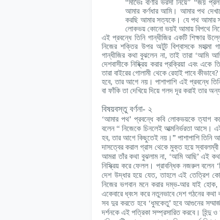
“মাভৈঃ বাণীর ভরসা নিয়ে” “জয় প্র
আমার কর্ণধার আমি। আমার পথ দেখাব
করছি আমার সত্যকে। যে পথ আমার স
লোকভয় কোনো ভয়ই আমায় বিপথে নিয়ে
এই প্রবন্ধে তিনি গান্ধীজির একটি শিক্ষার উ
নিজের শক্তির উপর অটুট বিশ্বাসকে মহাত্মা গ
গান্ধীজির কথা বুঝলেন না, তাই তারা ‘আমি 
দেশবাসীকে নিষ্ক্রিয় করার প্রক্রিয়া এবং এক
তারা বাইরের গোলামী থেকে রেহাই পাবে কীভাবে? 
হবে, তার আগে নয়। পাশাপাশি এই প্রবন্ধে তিনি 
বা ফাঁকি তা দেখিয়ে দিয়ে গলদ দূর করাই তার অন্
বিষয়বস্তু বর্ণনা- ২
’
‘আমার পথ
প্রবন্ধে কবি লোকভয়কে ত্যাগ করে
বলেন “ নিজেকে চিনলেই আত্মনির্ভরতা আসে। এই
”
হব, তার আগে কিছুতেই নয়।
পাশাপাশি তিনি আ
দাসত্বের করাল গ্রাস থেকে মুক্ত হয়ে স্বাবলম্বী
’
আমরা তাঁর কথা বুঝলাম না, ‘আমি আছি
এই কথা
নিস্ক্রিয় করে ফেলল। প্রাবন্ধিক নজরুল বলেন 
দেশ উদ্ধার হয়ে যেত, তাহলে এই তেত্রিশ কো
নিজের ভগবান মনে করার দম্ভ-আর যাই হোক, ভ
একেবারে ধ্বংস করে নতুনভাবে দেশ গঠনের কথা 
’
সব দুর করতে হবে ‘ধুমকেতু
হবে আগুনের সম্মার
দর্শনকে এই পত্রিকা সম্প্রসারিত করবে। হিন্দু ও