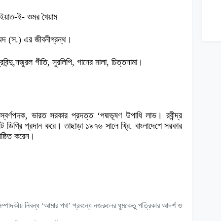
াইয়াত-ই- ওমর খৈয়াম
্মদ (স.) এর জীবনীগ্রন্থ।
্রবিন্দু,নজুরল গীতি, সুরলিপি, গানের মালা, চিত্তনামা।
স্বর্ণপদক, ভারত সরকার প্রদত্ত ‘পদ্মভূষণ উপাধি লাভ। রবীন্দ্র
িট ডিগ্রি প্রদান করে। তাছাড়া ১৯৭৬ সালে খ্রি. বাংলাদেশে সরকার
িষ্ঠিত করেন।
 সম্পাদকীয় নিবন্ধ ‘আমার পথ’ প্রবন্ধে নজরুলের ধূমকেতু পত্রিকার আদর্শ ও