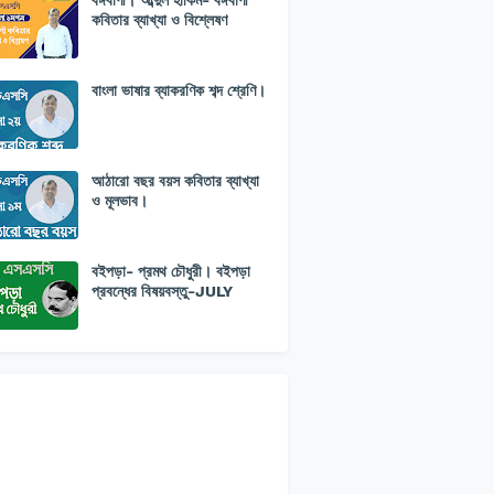
বঙ্গবাণী। আব্দুল হাকিম- বঙ্গবাণী
কবিতার ব্যাখ্যা ও বিশ্লেষণ
বাংলা ভাষার ব্যাকরণিক শব্দ শ্রেণি।
আঠারো বছর বয়স কবিতার ব্যাখ্যা
ও মূলভাব।
বইপড়া- প্রমথ চৌধুরী। বইপড়া
প্রবন্ধের বিষয়বস্তু-JULY