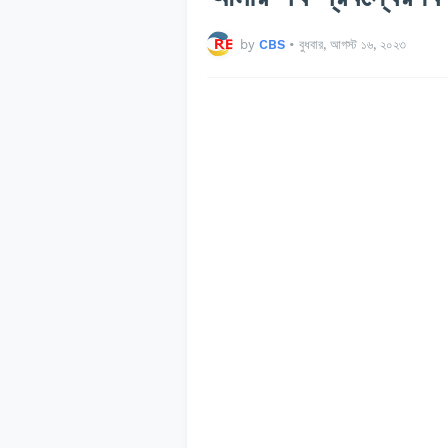
by
CBS
•
বুধবার, আগস্ট ১৬, ২০২৩