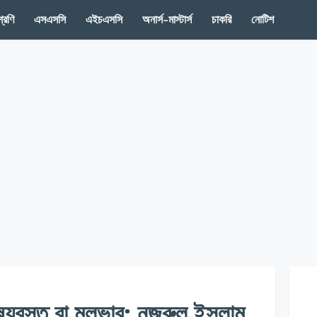
রেণি
এসএসসি
এইচএসসি
অনার্স-মাস্টার্স
চাকরি
নোটিশ
ষয়বস্তু বা মূলভাব; নজরুল ইসলাম