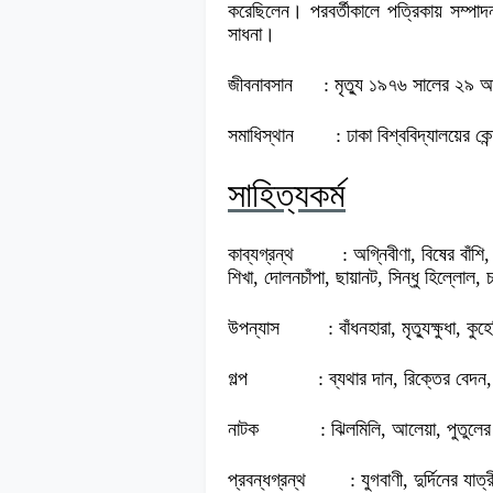
করেছিলেন। পরবর্তীকালে পত্রিকায় সম্পাদ
সাধনা।
জীবনাবসান
: মৃত্যু ১৯৭৬ সালের ২৯ 
সমাধিস্থান
: ঢাকা বিশ্ববিদ্যালয়ের কেন
সাহিত্যকর্ম
কাব্যগ্রন্থ
: অগ্নিবীণা, বিষের বাঁশি,
শিখা, দোলনচাঁপা, ছায়ানট, সিন্ধু হিল্লোল,
উপন্যাস
: বাঁধনহারা, মৃত্যুক্ষুধা, কু
গল্প
: ব্যথার দান, রিক্তের বেদন
নাটক
: ঝিলমিলি, আলেয়া, পুতুলে
প্রবন্ধগ্রন্থ
: যুগবাণী, দুর্দিনের যাত