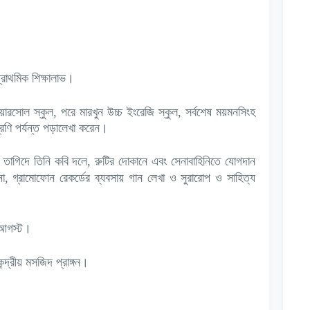
্রাথমিক শিক্ষালাভ।
সিয়ারসোল স্কুল, পরে মারখুন উচ্চ ইংরেজি স্কুল, সর্বশেষ ময়মনসিংহ
রেণি পর্যন্ত পড়ালেখা করেন।
িদে তিনি কবি দলে, রুটির দোকানে এবং সেনাবাহিনিতে যোগদান
না, গ্রামোফোন রেকর্ডের ব্যবসায় গান লেখা ও সুরারোপ ও সাহিত্য
 আগস্ট।
দ্রীয় মসজিদ প্রাঙ্গন।