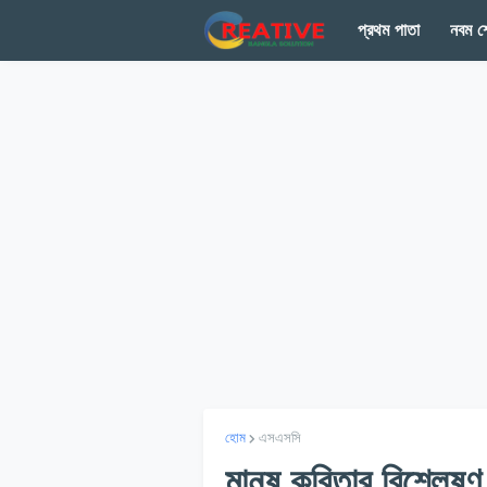
প্রথম পাতা
নবম শ্
হোম
এসএসসি
মানুষ কবিতার বিশ্লেষণ 