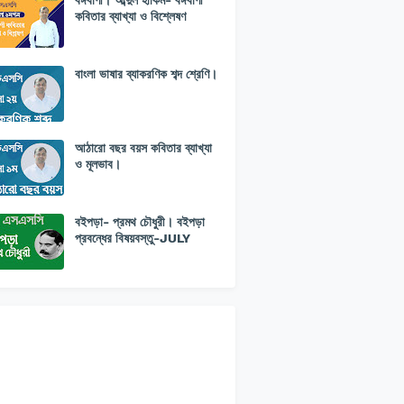
বঙ্গবাণী। আব্দুল হাকিম- বঙ্গবাণী
কবিতার ব্যাখ্যা ও বিশ্লেষণ
বাংলা ভাষার ব্যাকরণিক শব্দ শ্রেণি।
আঠারো বছর বয়স কবিতার ব্যাখ্যা
ও মূলভাব।
বইপড়া- প্রমথ চৌধুরী। বইপড়া
প্রবন্ধের বিষয়বস্তু-JULY