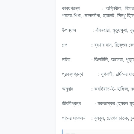
কাব্যগ্রন্থ
: অগ্নিবীণা, বিষের 
প্রলয়-শিখা, দোলনচাঁপা, ছায়ানট, সিন্ধু হি
উপন্যাস
: বাঁধনহারা, মৃত্যুক্ষুধা,
গল্প
: ব্যথার দান, রিক্তের ব
নাটক
: ঝিলমিলি, আলেয়া, পুতু
প্রবন্ধগ্রন্থ
: যুগবাণী, দুর্দিনের য
অনুবাদ
: রুবাইয়াত-ই- হাফিজ, র
জীবনীগ্রন্থ
: মরুভাস্কর (হযরত মুহ
গানের সংকলন
: বুলবুল, চোখের চাতক, চন্