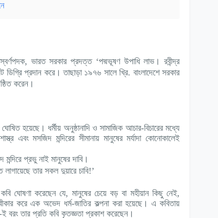
নে
স্বর্ণপদক, ভারত সরকার প্রদত্ত ‘পদ্মভূষণ উপাধি লাভ। রবীন্দ্র
িট ডিগ্রি প্রদান করে। তাছাড়া ১৯৭৬ সালে খ্রি. বাংলাদেশে সরকার
িষ্ঠিত করেন।
্ব ঘোষিত হয়েছে। ধর্মীয় অনুষ্ঠানাদি ও সামাজিক আচার-বিচারের মধ্যে
-শাস্ত্র এবং মসজিদ মন্দিরের সীমানায় মানুষের মর্যাদা কোনোকালেই
মন্দিরে প্রভু নাই মানুষের দাবি।
ুত লাগায়েছে তার সকল দুয়ারে চাবি!’
কবি ঘোষণা করেছেন যে, মানুষের চেয়ে বড় বা মহীয়ান কিছু নেই,
্বীকার করে এক অভেদ ধর্ম-জাতির কল্পনা করা হয়েছে। এ কবিতায়
েই-ই বরং তার প্রতি কবি কৃতজ্ঞতা প্রকাশ করেছেন।