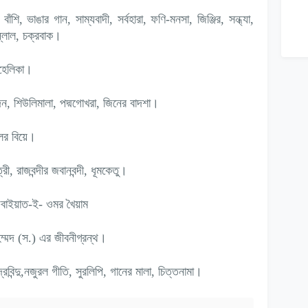
বাঁশি, ভাঙার গান, সাম্যবাদী, সর্বহারা, ফণি-মনসা, জিঞ্জির, সন্ধ্যা,
ল্লোল, চক্রবাক।
 কুহেলিকা।
েদন, শিউলিমালা, পদ্মগোখরা, জিনের বাদশা।
লের বিয়ে।
াত্রী, রাজবন্দীর জবানবন্দী, ধূমকেতু।
ুবাইয়াত-ই- ওমর খৈয়াম
ম্মদ (স.) এর জীবনীগ্রন্থ।
দ্রবিন্দু,নজুরল গীতি, সুরলিপি, গানের মালা, চিত্তনামা।