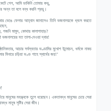
কেটে গেল, আমি ডাকিনি তোমায় কভু,
ধার অন্ন তা বলে বন্ধ করনি প্রভু।
বার ভেঙে ফেলার আহ্বান জানালেও তিনি ভজনালয়কে ধ্বংস করতে
েছেন,
িস, গজনি মামুদ, কোথায় কালাপাহাড়?
 ভজনালয়ের যত তালা-দেওয়া দ্বার!
ষ্ঠানিকতার, আচার সর্বস্বতার ভণ্ডামির মুখোশ উন্মোচন, ধর্মকে নাকচ
ার মিনারে চড়িয়া ভণ্ড গাহে স্বার্থের জয়!’
ন!
য়ে মানুষের মহত্ত্বকে তুলে ধরেছেন। একতাবদ্ধ মানুষের চেয়ে সেরা
দ্ধ মানুষ সৃষ্টির সেরা জীব।