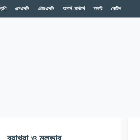
রেণি
এসএসসি
এইচএসসি
অনার্স-মাস্টার্স
চাকরি
নোটিশ
, ব্যাখ্যা ও মূলভাব