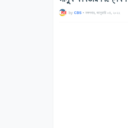
by
CBS
•
মঙ্গলবার, জানুয়ারি ০৪, ২০২২